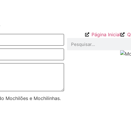
o
Página Inicial
Q
o Mochilões e Mochilinhas.