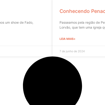
Conhecendo Penac
mos um show de Fado,
Passeamos pela região de Pe
Lorvão, que tem uma igreja q
LEIA MAIS»
7 de junho de 2024