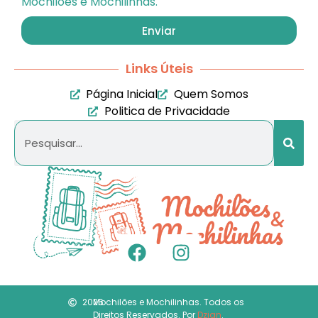
Mochilões e Mochilinhas.
Enviar
Links Úteis
Página Inicial
Quem Somos
Politica de Privacidade
2026
Mochilões e Mochilinhas. Todos os
Direitos Reservados. Por
Dzign
.