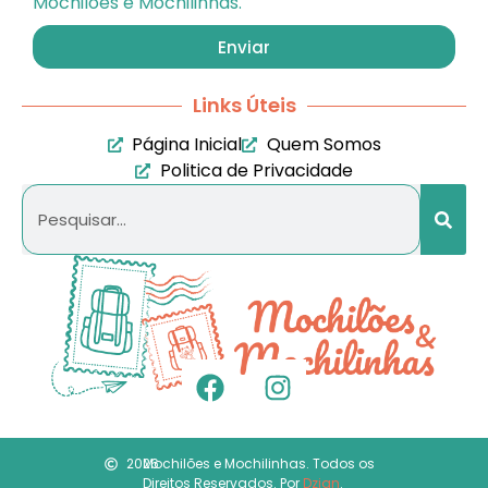
Mochilões e Mochilinhas.
Enviar
Links Úteis
Página Inicial
Quem Somos
Politica de Privacidade
2026
Mochilões e Mochilinhas. Todos os
Direitos Reservados. Por
Dzign
.