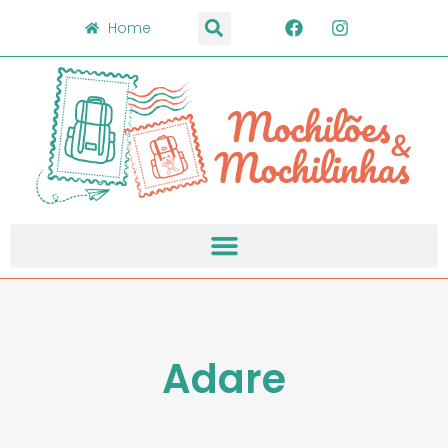
Home
Adare