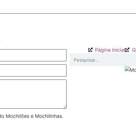
o
Página Inicial
Q
o Mochilões e Mochilinhas.