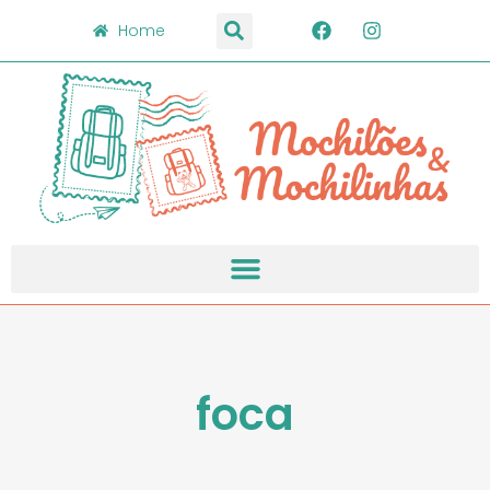
Home
foca