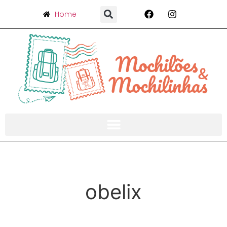
Home
obelix