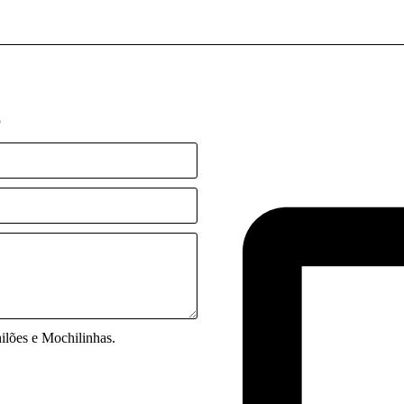
o
lões e Mochilinhas.