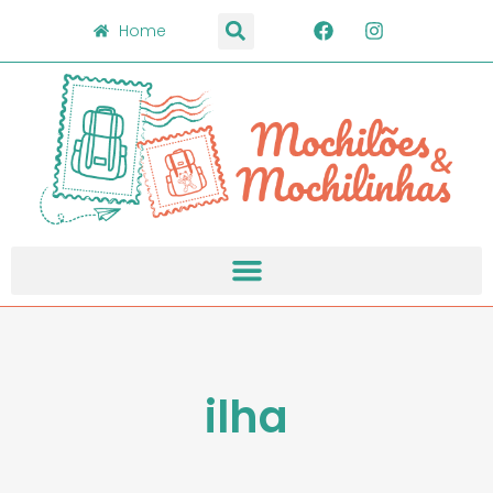
Home
ilha