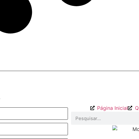
o
Página Inicial
Q