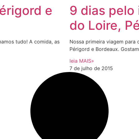
érigord e
9 dias pelo 
do Loire, P
amamos tudo! A comida, as
Nossa primeira viagem para o 
Périgord e Bordeaux. Gostam
leia MAIS»
7 de julho de 2015