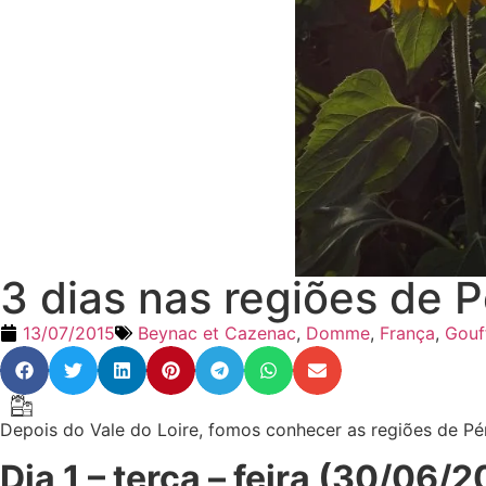
3 dias nas regiões de 
13/07/2015
Beynac et Cazenac
,
Domme
,
França
,
Gouf
Depois do Vale do Loire, fomos conhecer as regiões de Pér
Dia 1 – terça – feira (30/06/