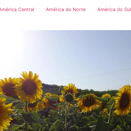
América Central
América do Norte
América do Sul