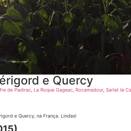
Périgord e Quercy
fre de Padirac
,
La Roque Gageac
,
Rocamadour
,
Sarlat la C
igord e Quercy, na França. Lindas!
2015)