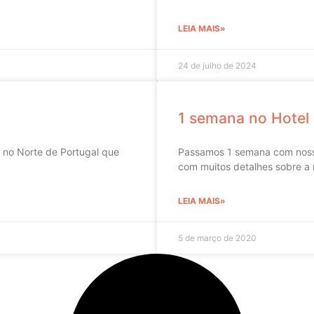
LEIA MAIS»
24 de julho de 2024
1 semana no Hotel 
 no Norte de Portugal que
Passamos 1 semana com nosso 
com muitos detalhes sobre a 
LEIA MAIS»
5 de março de 2020