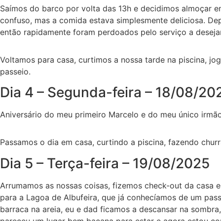
Saímos do barco por volta das 13h e decidimos almoçar e
confuso, mas a comida estava simplesmente deliciosa. Dep
então rapidamente foram perdoados pelo serviço a desej
Voltamos para casa, curtimos a nossa tarde na piscina, j
passeio.
Dia 4 – Segunda-feira – 18/08/20
Aniversário do meu primeiro Marcelo e do meu único irmã
Passamos o dia em casa, curtindo a piscina, fazendo chur
Dia 5 – Terça-feira – 19/08/2025
Arrumamos as nossas coisas, fizemos check-out da casa e
para a Lagoa de Albufeira, que já conhecíamos de um pas
barraca na areia, eu e dad ficamos a descansar na sombra,
pareceu um lugar bem bacana para estar e agora estou co