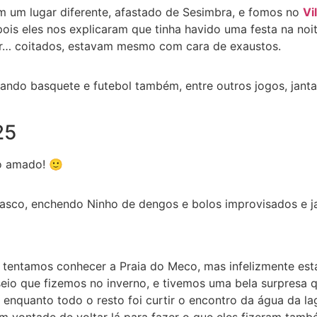
m um lugar diferente, afastado de Sesimbra, e fomos no
Vi
ois eles nos explicaram que tinha havido uma festa na no
ar… coitados, estavam mesmo com cara de exaustos.
ogando basquete e futebol também, entre outros jogos, jan
25
o amado! 🙂
rasco, enchendo Ninho de dengos e bolos improvisados e ja
 tentamos conhecer a Praia do Meco, mas infelizmente est
seio que fizemos no inverno, e tivemos uma bela surpresa
 enquanto todo o resto foi curtir o encontro da água da la
m vontade de voltar lá para fazer o que eles fizeram tam