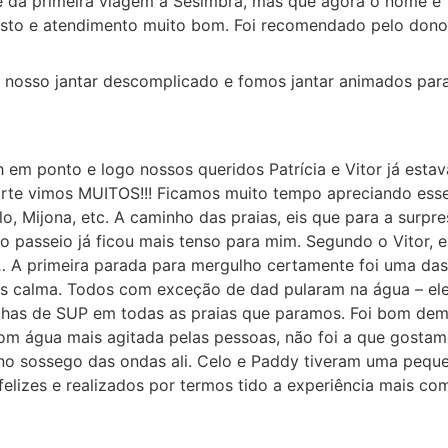
 da primeira viagem à Sesimbra, mas que agora o nome é
 justo e atendimento muito bom. Foi recomendado pelo don
 nosso jantar descomplicado e fomos jantar animados para
h em ponto e logo nossos queridos Patrícia e Vitor já es
rte vimos MUITOS!!! Ficamos muito tempo apreciando esses
o, Mijona, etc. A caminho das praias, eis que para a surpre
o passeio já ficou mais tenso para mim. Segundo o Vitor, 
i… A primeira parada para mergulho certamente foi uma das
is calma. Todos com exceção de dad pularam na água – ele 
has de SUP em todas as praias que paramos. Foi bom demai
m água mais agitada pelas pessoas, não foi a que gostamos 
r no sossego das ondas ali. Celo e Paddy tiveram uma peque
lizes e realizados por termos tido a experiência mais co