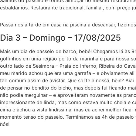
Saímos do passeio e fomos almoçar no mesmo restaurante
esbaldamos. Restaurante tradicional, familiar, com preço
Passamos a tarde em casa na piscina a descansar, fizemos
Dia 3 – Domingo – 17/08/2025
Mais um dia de passeio de barco, bebê! Chegamos lá às 9
golfinhos em uma região perto da marinha e para nossa so
outro lado de Sesimbra – Praia do Inferno, Ribeira do Caval
meu marido achou que era uma garrafa – e obviamente ali 
tão comum assim de avistar. Que sorte a nossa, hein? Aia
de pensar no bendito do bicho, mas depois fui ficando ma
não podia mergulhar – e aproveitaram novamente as pranc
impressionante de linda, mas como estava muito cheia e co
cima e achou a vista lindíssima, mas eu achei melhor fica
momento tenso do passeio. Terminamos as 4h de passeio fe
nós!