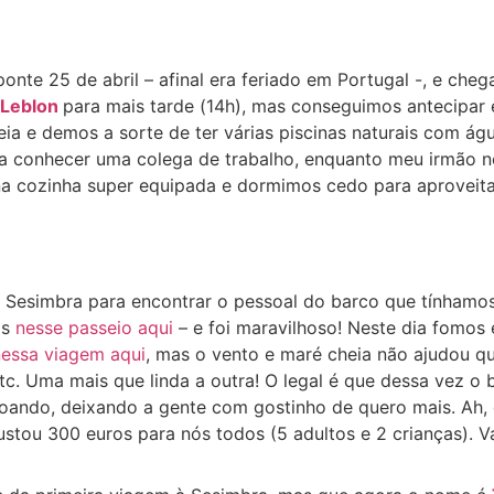
nte 25 de abril – afinal era feriado em Portugal -, e che
Leblon
para mais tarde (14h), mas conseguimos antecipar
ia e demos a sorte de ter várias piscinas naturais com águ
ra conhecer uma colega de trabalho, enquanto meu irmão 
na cozinha super equipada e dormimos cedo para aproveitar
Sesimbra para encontrar o pessoal do barco que tínhamo
os
nesse passeio aqui
– e foi maravilhoso! Neste dia fomos
nessa viagem aqui
, mas o vento e maré cheia não ajudou q
tc. Uma mais que linda a outra! O legal é que dessa vez o
oando, deixando a gente com gostinho de quero mais. Ah, 
stou 300 euros para nós todos (5 adultos e 2 crianças). V