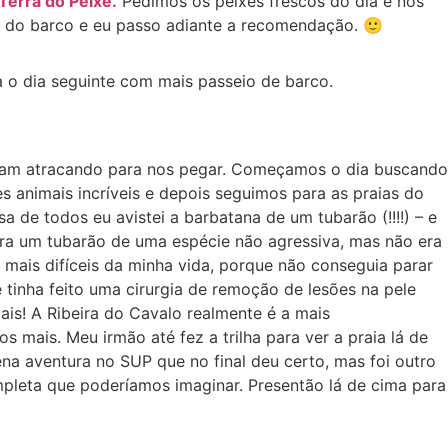
Terra do Peixe.
Pedimos os peixes frescos do dia e nos
o do barco e eu passo adiante a recomendação. 🙂
 o dia seguinte com mais passeio de barco.
tavam atracando para nos pegar. Começamos o dia buscando
 animais incríveis e depois seguimos para as praias do
sa de todos eu avistei a barbatana de um tubarão (!!!!) – e
era um tubarão de uma espécie não agressiva, mas não era
 mais difíceis da minha vida, porque não conseguia parar
tinha feito uma cirurgia de remoção de lesões na pele
s! A Ribeira do Cavalo realmente é a mais
mais. Meu irmão até fez a trilha para ver a praia lá de
na aventura no SUP que no final deu certo, mas foi outro
mpleta que poderíamos imaginar. Presentão lá de cima para