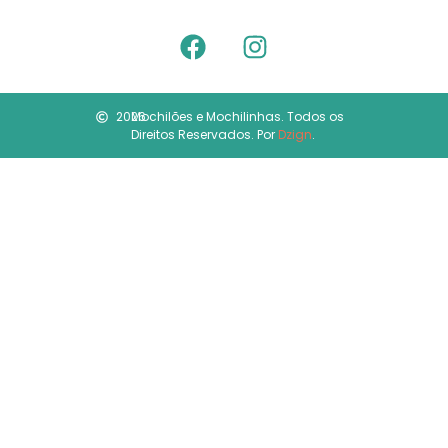
2026
Mochilões e Mochilinhas. Todos os
Direitos Reservados. Por
Dzign
.