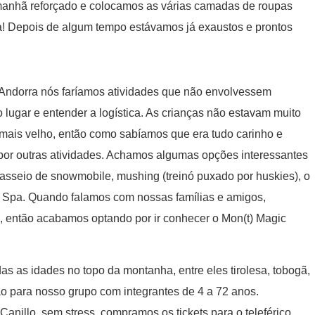
anhã reforçado e colocamos as várias camadas de roupas
oa! Depois de algum tempo estávamos já exaustos e prontos
 Andorra nós faríamos atividades que não envolvessem
o lugar e entender a logística. As crianças não estavam muito
mais velho, então como sabíamos que era tudo carinho e
por outras atividades. Achamos algumas opções interessantes
asseio de snowmobile, mushing (treinó puxado por huskies), o
a Spa. Quando falamos com nossas famílias e amigos,
, então acabamos optando por ir conhecer o Mon(t) Magic
as as idades no topo da montanha, entre eles tirolesa, tobogã,
o para nosso grupo com integrantes de 4 a 72 anos.
anillo, sem stress, compramos os tickets para o teleférico