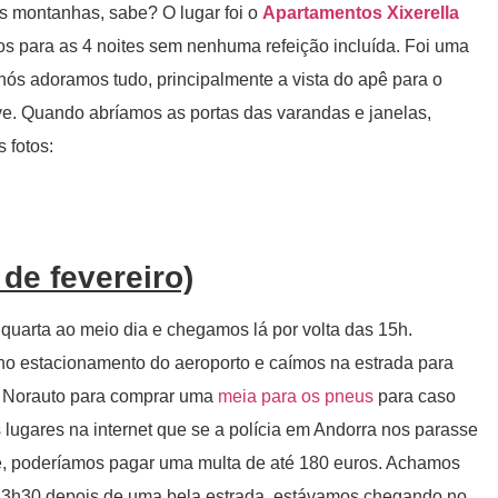
nas montanhas, sabe? O lugar foi o
Apartamentos Xixerella
s para as 4 noites sem nenhuma refeição incluída. Foi uma
ós adoramos tudo, principalmente a vista do apê para o
e. Quando abríamos as portas das varandas e janelas,
 fotos:
 de fevereiro)
uarta ao meio dia e chegamos lá por volta das 15h.
o estacionamento do aeroporto e caímos na estrada para
a Norauto para comprar uma
meia para os pneus
para caso
ugares na internet que se a polícia em Andorra nos parasse
e, poderíamos pagar uma multa de até 180 euros. Achamos
 3h30 depois de uma bela estrada, estávamos chegando no