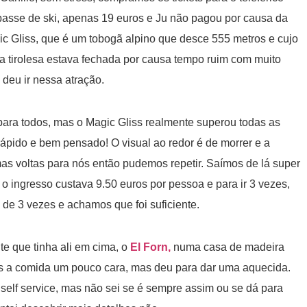
passe de ski, apenas 19 euros e Ju não pagou por causa da
 Gliss, que é um tobogã alpino que desce 555 metros e cujo
 a tirolesa estava fechada por causa tempo ruim com muito
deu ir nessa atração.
e para todos, mas o Magic Gliss realmente superou todas as
rápido e bem pensado! O visual ao redor é de morrer e a
as voltas para nós então pudemos repetir. Saímos de lá super
s, o ingresso custava 9.50 euros por pessoa e para ir 3 vezes,
de 3 vezes e achamos que foi suficiente.
te que tinha ali em cima, o
El Forn,
numa casa de madeira
s a comida um pouco cara, mas deu para dar uma aquecida.
lf service, mas não sei se é sempre assim ou se dá para