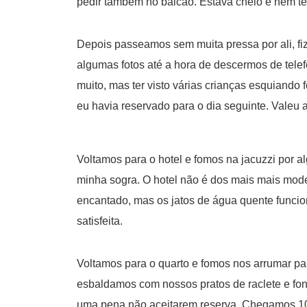
pedir também no balcão. Estava cheio e nem te
Depois passeamos sem muita pressa por ali, f
algumas fotos até a hora de descermos de telef
muito, mas ter visto várias crianças esquiando
eu havia reservado para o dia seguinte. Valeu a
Voltamos para o hotel e fomos na jacuzzi por 
minha sogra. O hotel não é dos mais mais mode
encantado, mas os jatos de água quente funcion
satisfeita.
Voltamos para o quarto e fomos nos arrumar pa
esbaldamos com nossos pratos de raclete e fon
uma pena não aceitarem reserva. Chegamos 10 mi