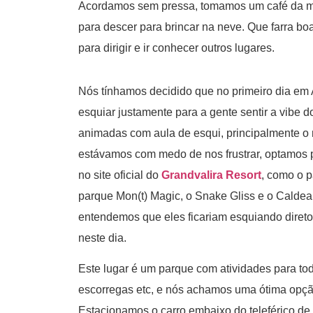
Acordamos sem pressa, tomamos um café da m
para descer para brincar na neve. Que farra b
para dirigir e ir conhecer outros lugares.
Nós tínhamos decidido que no primeiro dia em
esquiar justamente para a gente sentir a vibe d
animadas com aula de esqui, principalmente o 
estávamos com medo de nos frustrar, optamos 
no site oficial do
Grandvalira Resort
, como o p
parque Mon(t) Magic, o Snake Gliss e o Calde
entendemos que eles ficariam esquiando direto
neste dia.
Este lugar é um parque com atividades para tod
escorregas etc, e nós achamos uma ótima opçã
Estacionamos o carro embaixo do teleférico de C