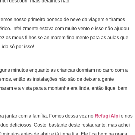
ntei descobrir mais detalhes não.
izemos nosso primeiro boneco de neve da viagem e tiramos
érico. Infelizmente estava com muito vento e isso não ajudou
 fez os meus filhos se animarem finalmente para as aulas que
 ida só por isso!
alguns minutos enquanto as crianças dormiam no carro com a
rnos, então as instalações não são de deixar a gente
aram e a vista para a montanha era linda, então fiquei bem
ra jantar com a família. Fomos dessa vez no
Refugi Alpi
e nos
due deliciosos. Gostei bastante deste restaurante, mas achei
nutos antes de abrir e já tinha fila! Ele fica bem na praça