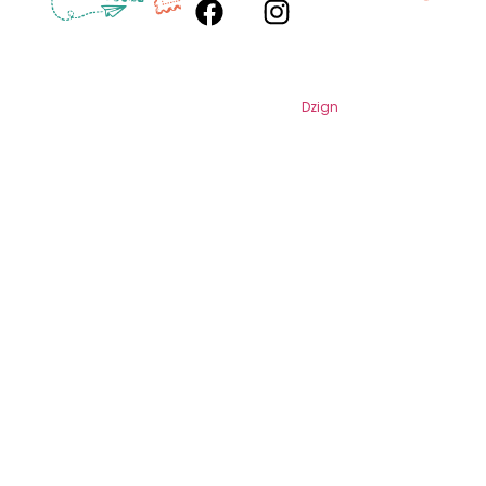
2026
Mochilões e Mochilinhas. Todos os
Direitos Reservados. Por
Dzign
.