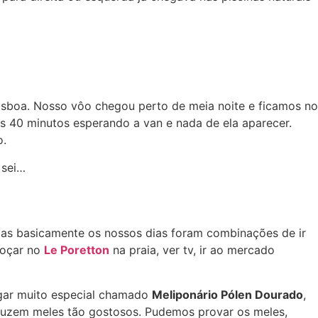
sboa. Nosso vôo chegou perto de meia noite e ficamos no
s 40 minutos esperando a van e nada de ela aparecer.
o.
 sei…
 mas basicamente os nossos dias foram combinações de ir
lmoçar no
Le Poretton
na praia, ver tv, ir ao mercado
ugar muito especial chamado
Meliponário Pólen Dourado
,
duzem meles tão gostosos. Pudemos provar os meles,