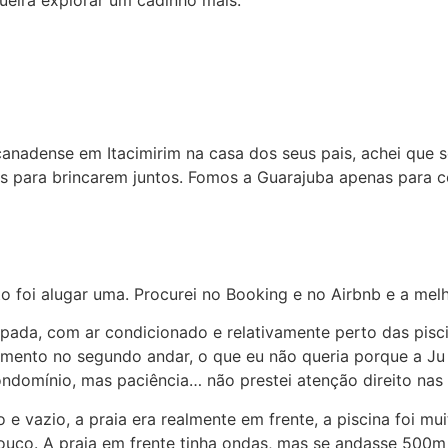
nadense em Itacimirim na casa dos seus pais, achei que s
para brincarem juntos. Fomos a Guarajuba apenas para co
 foi alugar uma. Procurei no Booking e no Airbnb e a melh
da, com ar condicionado e relativamente perto das piscina
ento no segundo andar, o que eu não queria porque a Ju 
ondomínio, mas paciência… não prestei atenção direito nas 
e vazio, a praia era realmente em frente, a piscina foi mu
co. A praia em frente tinha ondas, mas se andasse 500m p