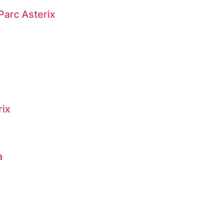
Parc Asterix
rix
a