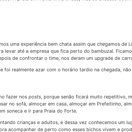
emos uma experiência bem chata assim que chegamos de Li
a levar até a empresa que fica perto do bambuzal. Ficamo
epois de confrontar o time, nos deram um upgrade de carr
 foi realmente azar com o horário tardio na chegada, não
mo fazer nos
posts
, porque senão ficará muito repetitivo,
cansar no sofá, almoçar em casa, almoçar em Prefeitinho, a
em soneca e ir para Praia do Forte.
antando crianças e adultos, e dessa vez conhecemos um l
adora acompanhar de perto como esses bichos vivem e pro