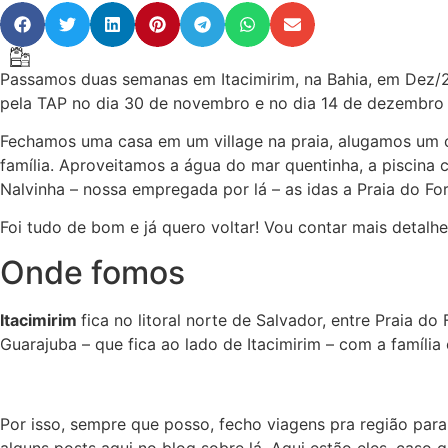
Passamos duas semanas em Itacimirim, na Bahia, em Dez/2
pela TAP no dia 30 de novembro e no dia 14 de dezembro p
Fechamos uma casa em um village na praia, alugamos um c
família. Aproveitamos a água do mar quentinha, a piscina c
Nalvinha – nossa empregada por lá – as idas a Praia do Fo
Foi tudo de bom e já quero voltar! Vou contar mais detalhe
Onde fomos
Itacimirim
fica no litoral norte de Salvador, entre Praia d
Guarajuba – que fica ao lado de Itacimirim – com a família
Por isso, sempre que posso, fecho viagens pra região para
alguns posts aqui no blog sobre lá. Aqui estão eles, caso 