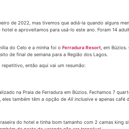
neiro de 2022, mas tivemos que adiá-la quando alguns me
otel e aproveitamos para usá-lo este ano. Foram 14 adultos
ília do Celo e a minha foi o
Ferradura Resort
, em Búzios.
ânsito de final de semana para a Região dos Lagos.
 repetitivo, então aqui vai um resumão:
calizado na Praia de Ferradura em Búzios. Fechamos 7 quar
er, eles também têm a opção de
All inclusive
e apenas café 
 traseira do hotel e tinha bom tamanho com 2 camas king s
também da porta da varanda não ser trancável.