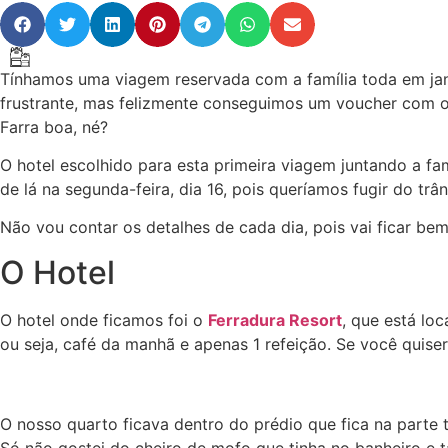
Tínhamos uma viagem reservada com a família toda em ja
frustrante, mas felizmente conseguimos um voucher com o h
Farra boa, né?
O hotel escolhido para esta primeira viagem juntando a fam
de lá na segunda-feira, dia 16, pois queríamos fugir do tr
Não vou contar os detalhes de cada dia, pois vai ficar bem
O Hotel
O hotel onde ficamos foi o
Ferradura Resort
, que está lo
ou seja, café da manhã e apenas 1 refeição. Se você quis
O nosso quarto ficava dentro do prédio que fica na parte
Só não gostei do cheiro de mofo que tinha no banheiro e 