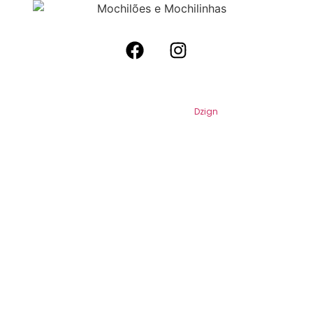
2026
Mochilões e Mochilinhas. Todos os
Direitos Reservados. Por
Dzign
.