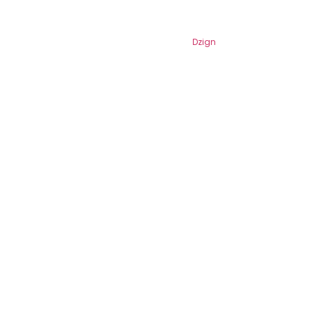
2026
Mochilões e Mochilinhas. Todos os
Direitos Reservados. Por
Dzign
.